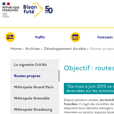
Cookies management panel
Traffic
Forecasts
Home
Archives
Développement durable
Routes propr
La vignette Crit’Air
Objectif : route
Routes propres
"De mars à juin 2015 ce
Métropole Grand Paris
évacuées sur les autorou
Métropole Grenoble
Depuis plusieurs années,
les inciv
francilien
. Il s’agit des incivilités 
déposent leurs déchets ménagers ou
Métropole Strasbourg
réservées au service, espaces laissé