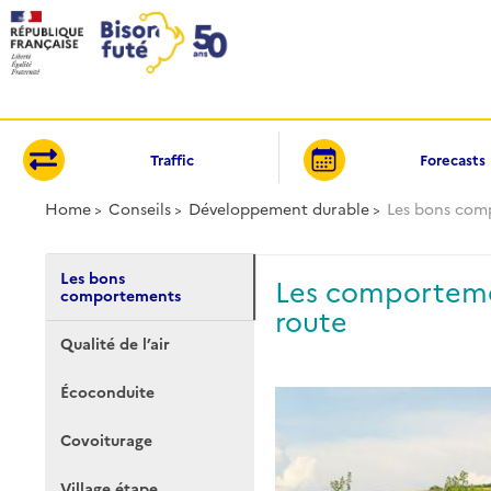
Cookies management panel
Traffic
Forecasts
Home
Conseils
Développement durable
Les bons com
Les bons
Les comportemen
comportements
route
Qualité de l’air
Écoconduite
Covoiturage
Village étape