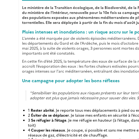
Le ministère de la Transition écologique, de la Biodiversité, de la 
du ministère de l’Intérieur, renouvelle pour la 10e fois sa campag
des populations exposées aux phénomènes méditerranéens de pluie
torrentielles. Elle sera déployée à partir de la fin du mois d’août 
Pluies intenses et inondations : un risque accru sur le
L’année a été marquée par de violents épisodes méditerranéens. D
les départements du Gard et de l’Ardèche, puis le mois d’octobre 
mai 2025, à la suite de violents orages, 3 personnes sont mortes 
importants ont été constatés.
En cette fin d’été 2025, la température des eaux de surface de la
accroît l’évaporation des eaux : les fortes chaleurs estivales pourr
orages intenses sur l’arc méditerranéen, entraînant des inondatio
Une campagne pour adopter les bons réflexes
"Sensibiliser les populations aux risques présents sur leur terri
adopter est plus que jamais nécessaire pour sauver des vies. 
1
Rester abrité
. Je reporte tous mes déplacements à pied ou en
2
Éviter de se déplacer
. Je laisse mes enfants en sécurité à l’éco
3
Se réfugier à l’étage
. Je me réfugie en hauteur (à l’étage, dans
toit)
4
Couper les réseaux
. Je coupe, si possible et sans me mettre e
réseaux de gaz, d’électricité et de chauffage.