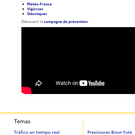
Météo-France
Vigicrues
Géorisques
Découvrir la
campagne de prévention
.
Temas
Tráfico en tiempo real
Previsiones Bison Futé