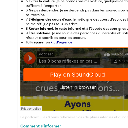
5
Éviter la voiture
. Je ne prends pas ma voiture, quelques cent
suffisent à l’emporter.
6
Ne pas descendre
. Je ne descends pas dans les sous-sols ou l
souterrains.
7
S’éloigner des cours d’eau
. Je m’éloigne des cours d’eau, des 
ne me réfugie pas sous un arbre.
8
Rester informé
. Je reste informé et à l’écoute des consignes
9
Être solidaire
. Je me soucie des personnes vulnérables et isolée
réseaux disponibles pour les secours.
10
Préparer un
kit d’urgence
Le podcast
Les 8 bons réflexes en cas de pluies intenses et d’in
·
Comment s’informer