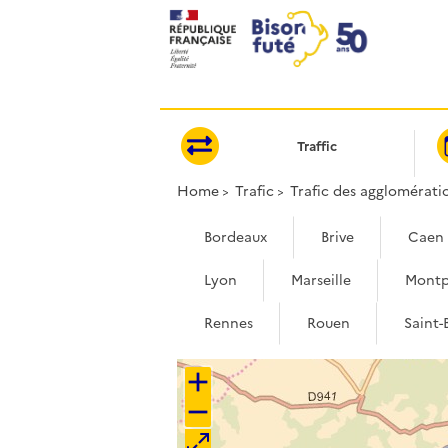
Cookies management panel
Traffic
Home
Trafic
Trafic des agglomérati
Bordeaux
Brive
Caen
Lyon
Marseille
Montp
Rennes
Rouen
Saint-
+
−