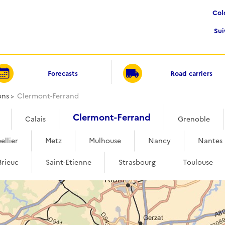
Co
Su
Forecasts
Road carriers
ons
Clermont-Ferrand
Clermont-Ferrand
Calais
Grenoble
ellier
Metz
Mulhouse
Nancy
Nantes
Brieuc
Saint-Etienne
Strasbourg
Toulouse