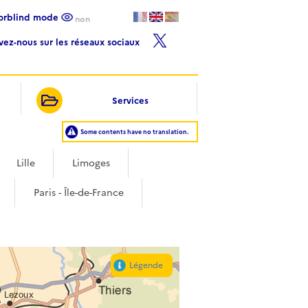
lorblind mode
non
ivez-nous sur les réseaux sociaux
Services
Some contents have no translation.
Lille
Limoges
Paris - Île-de-France
Légende